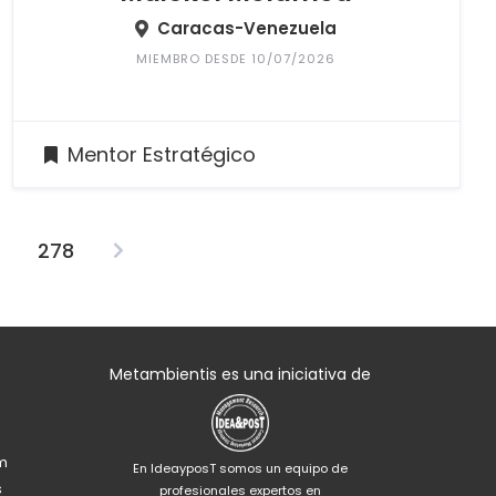
Caracas-Venezuela
MIEMBRO DESDE 10/07/2026
Mentor Estratégico
…
278
Metambientis es una iniciativa de
m
En IdeayposT somos un equipo de
s
profesionales expertos en