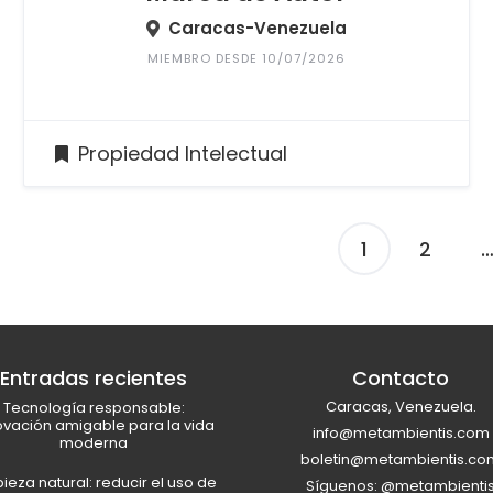
Caracas-Venezuela
MIEMBRO DESDE 10/07/2026
Propiedad Intelectual
1
2
Entradas recientes
Contacto
Caracas, Venezuela.
Tecnología responsable:
ovación amigable para la vida
info@metambientis.com
moderna
boletin@metambientis.co
ieza natural: reducir el uso de
Síguenos: @metambienti