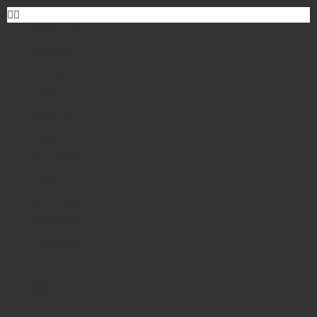
Nosotros
Servicios
Planes
Impacto
Registro
Directorio
Anuncios
Blog
EcoDatos
Asistencia
ClassRoom
Boletín