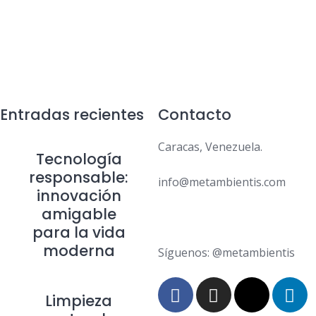
Entradas recientes
Contacto
Caracas, Venezuela.
Tecnología
responsable:
info@metambientis.com
innovación
amigable
boletin@metambientis.com
para la vida
moderna
Síguenos: @metambientis
Limpieza