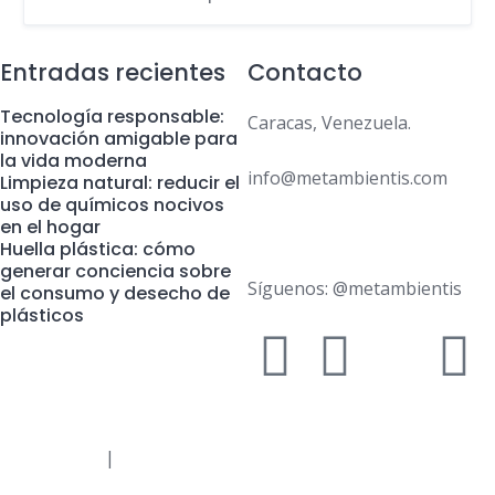
Entradas recientes
Contacto
Tecnología responsable:
Caracas, Venezuela.
innovación amigable para
la vida moderna
info@metambientis.com
Limpieza natural: reducir el
uso de químicos nocivos
en el hogar
boletin@metambientis.com
Huella plástica: cómo
generar conciencia sobre
Síguenos: @metambientis
el consumo y desecho de
plásticos
de Privacidad
|
Política de Cookies