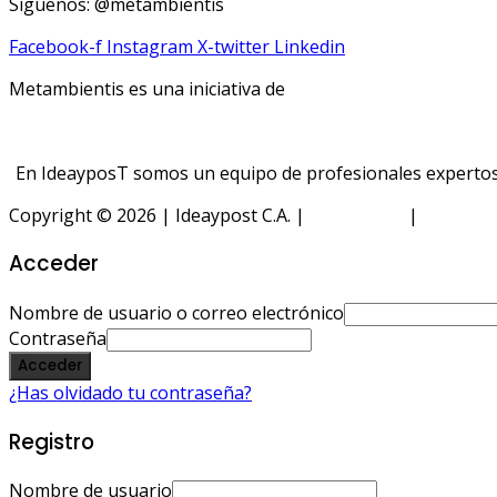
Síguenos: @metambientis
Facebook-f
Instagram
X-twitter
Linkedin
Metambientis es una iniciativa de
En IdeayposT somos un equipo de profesionales expertos e
Copyright © 2026 | Ideaypost C.A. |
Aviso Legal
|
Política 
Acceder
Nombre de usuario o correo electrónico
Contraseña
Acceder
¿Has olvidado tu contraseña?
Registro
Nombre de usuario