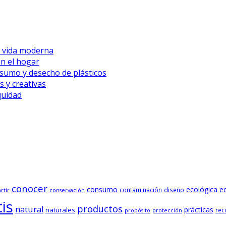
a vida moderna
en el hogar
nsumo y desecho de plásticos
s y creativas
quidad
conocer
consumo
e
ecológica
contaminación
diseño
rtir
conservación
is
productos
natural
prácticas
naturales
reci
propósito
protección