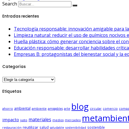
Search
Entradas recientes
Tecnología responsable: innovación amigable para l
Limpieza natural: reducir el uso de químicos nocivos 
Huella plástica: cómo generar conciencia sobre el co
Educación responsable: desarrollar habilidades crítica
Empresas B: protagonistas del bienestar social y la e
Categorías
Categorías
Etiquetas
blog
ambiental
ahorro
ambiente
amigables
arte
circular
comercio
compa
metambient
materiales
impacto
justo
medios
mercadeo
reutilizar
salud
sostenible
restauración
saludable
sostenibilidad