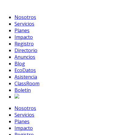
Skip
to
Nosotros
content
Servicios
Planes
Impacto
Registro
Directorio
Anuncios
Blog
EcoDatos
Asistencia
ClassRoom
Boletín
Nosotros
Servicios
Planes
Impacto
Registro