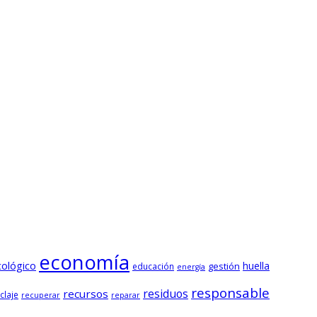
economía
cológico
huella
gestión
educación
energía
responsable
residuos
recursos
claje
recuperar
reparar